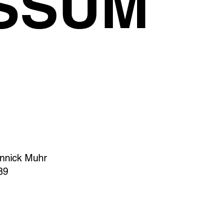
SSUM
annick Muhr
89